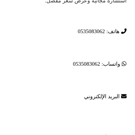
استشارة مجانية وعرض سعر مفصل.
هاتف: 0535083062
واتساب: 0535083062
البريد الإلكتروني