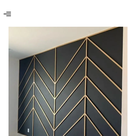
O
p
e
n
M
e
n
u