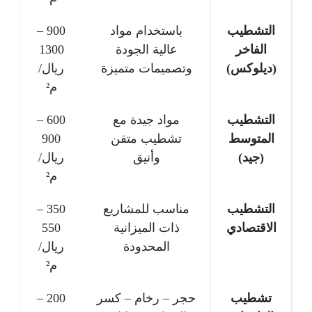
التشطيب
باستخدام مواد
900 –
الفاخر
عالية الجودة
1300
(ديلوكس)
وتصميمات متميزة
ريال/
م²
التشطيب
مواد جيدة مع
600 –
المتوسط
تشطيب متقن
900
(جيد)
وأنيق
ريال/
م²
التشطيب
مناسب للمشاريع
350 –
الاقتصادي
ذات الميزانية
550
المحدودة
ريال/
م²
تشطيب
حجر – رخام – كسر
200 –