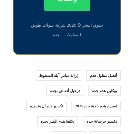
حقوق النشر © 2026 شركة سواعد طويق
للمقاولات – جدة
أفضل مقاول هدم
إزالة مباني آيلة للسقوط
بوكلين هدم جده
ترحيل أنقاض بجده
تصريح هدم بلدية جده2026
تكسير جدران وترميم
تكسير خرسانة جده
تكلفة هدم المتر بجده