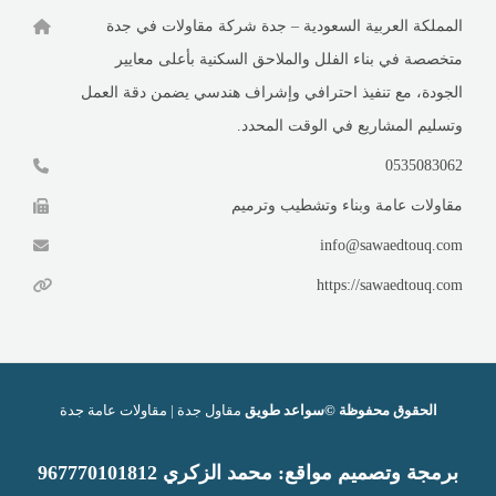
المملكة العربية السعودية – جدة شركة مقاولات في جدة
متخصصة في بناء الفلل والملاحق السكنية بأعلى معايير
الجودة، مع تنفيذ احترافي وإشراف هندسي يضمن دقة العمل
وتسليم المشاريع في الوقت المحدد.
0535083062
مقاولات عامة وبناء وتشطيب وترميم
info@sawaedtouq.com
https://sawaedtouq.com
الحقوق محفوظة ©سواعد طويق
مقاول جدة | مقاولات عامة جدة
برمجة وتصميم
مواقع
:
محمد الزكري 9
67770101812