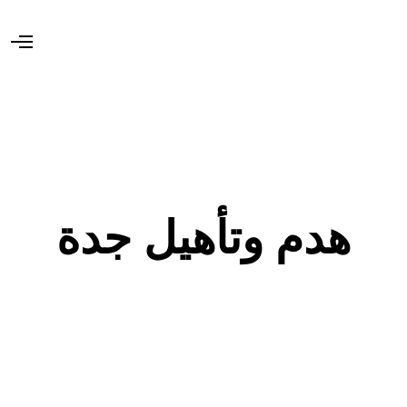
O
p
e
n
M
e
n
u
هدم وتأهيل جدة