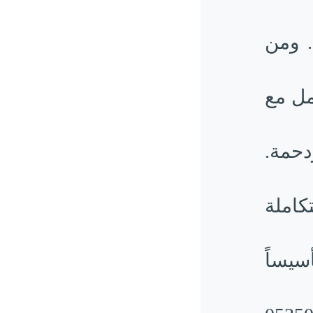
. ومن
امل مع
دحمة.
كاملة
سيساً