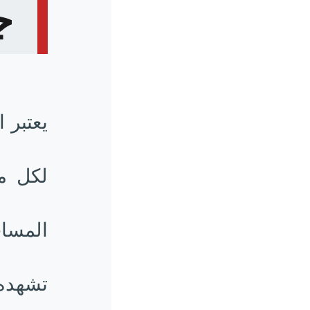
جد
يعتبر 
لكل م
المساح
تشهده 