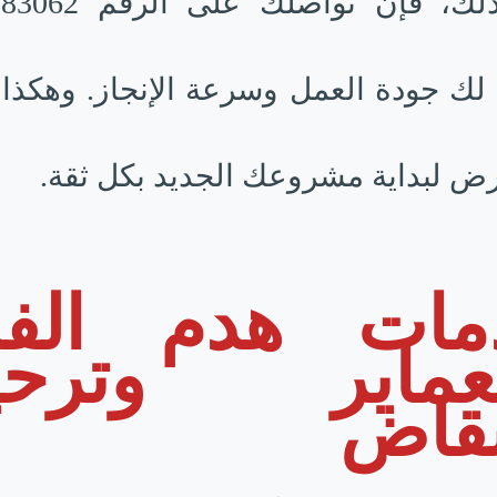
على ذلك، فإن تواصلك ع
ك جودة العمل وسرعة الإنجاز. وهكذا،
رض لبداية مشروعك الجديد بكل ثقة.
مات هدم الفل
لعماير وترحي
نقاض