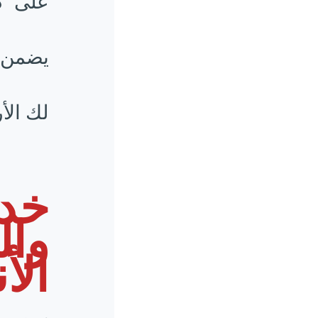
يضمن ل
لك الأ
خد
وا
الأ