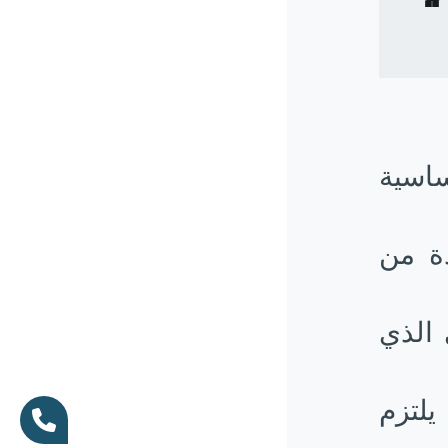
ساسية
ة من
 الذي
يلتزم