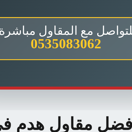
لتواصل مع المقاول مباشرة:
0535083062
فضل مقاول هدم ف