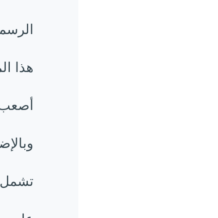
الرسمي
هذا الم
أصعب ا
وبالإض
تشمل ا