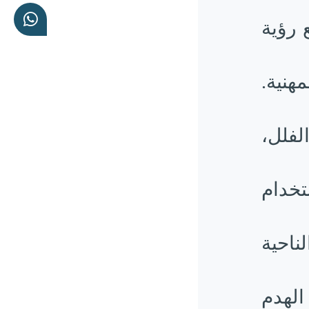
 رؤية
لمهنية.
فلل،
تخدام
ناحية
الهدم