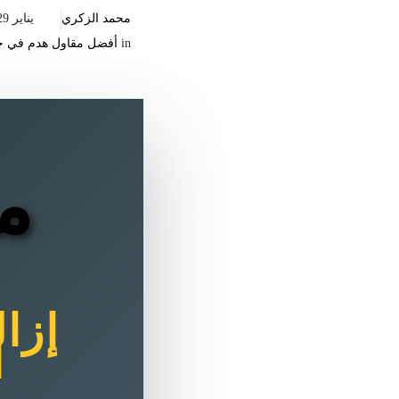
محمد الزكري
يناير 29, 2026
in
أفضل مقاول هدم في ج
م
إزا
ا