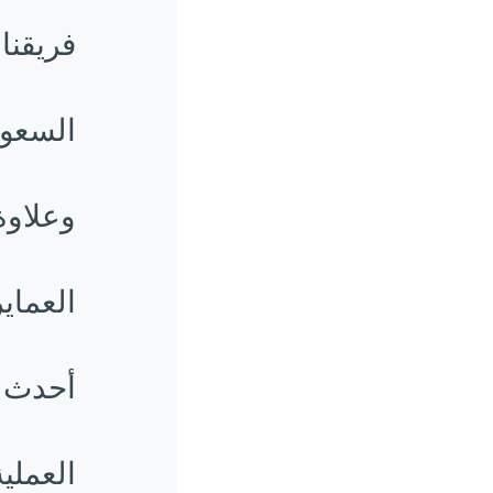
فريقنا
وعلاو
العماي
أحدث ا
العملي