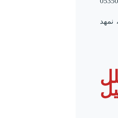
لى الرقم 0535083062
 نمهد
ل
ل