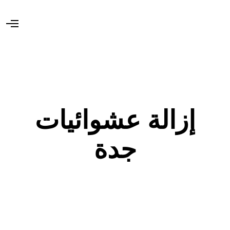
O
p
e
n
M
e
n
u
إزالة عشوائيات
جدة