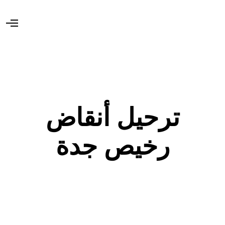
O
p
e
n
M
e
n
u
ترحيل أنقاض
رخيص جدة