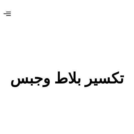
O
p
e
n
M
e
n
u
تكسير بلاط وجبس