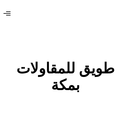
O
p
e
n
M
e
n
u
طويق للمقاولات
بمكة