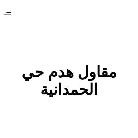
O
p
e
n
M
e
n
u
مقاول هدم حي
الحمدانية