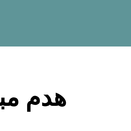
هدم مب